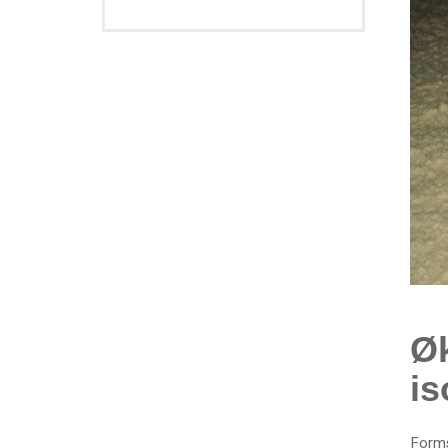
Ø
is
Forms