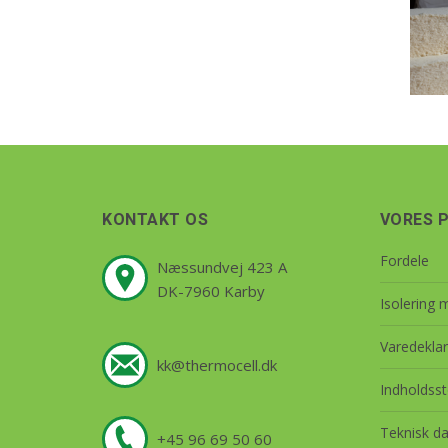
KONTAKT OS
VORES 
Fordele
Næssundvej 423 A
DK-7960 Karby
Isolering 
Varedeklar
kk@thermocell.dk
Indholdsst
Teknisk da
+45 96 69 50 60