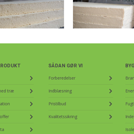
PRODUKT
SÅDAN GØR VI
BY
Forberedelser
Bra
med træ
Indblæsning
Ener
ation
Pristilbud
Fugt
offer
Kvalitetssikring
Inde
ta
Isol