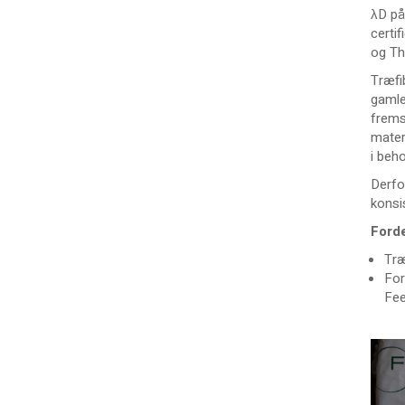
λD på
certi
og Th
Træfi
gamle
frems
mater
i beho
Derfo
konsi
Ford
Træ
For
Fee