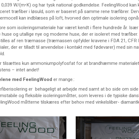
 0,039 W/(m•K) og har tysk national godkendelse. FeelingWood k
ficeret træfiber i løsuld, som er baseret på samme rene træfibrer. 
ermocell kan indblæses på loft, hvorved den optimale isolering opnå
bre som isoleringsmateriale har været kendt i flere hundrede år. Især
 huse og utallige nye og moderne huse, der er isoleret med træfiber
tilles af ren træmasse (træmassen opfylder kravene i FDA 21, CFR P
ialer, der er tilladt til anvendelse i kontakt med fødevarer) med sin
ld.
r tilsættes kun ammoniumpolyfosfat for at brandhæmme materialet o
stens – intet andet!
elene med FeelingWood
er mange.:
fiberisolering er behageligt at arbejde med samt at bo side om side
mstabile og fleksible isoleringsmåtter, som leveres i de typiske dans
lingWood måtterne tilskæres efter behov med vinkelsliber- diamantkli