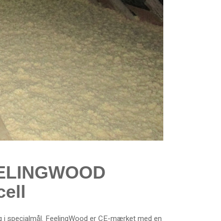
FEELINGWOOD
cell
og i specialmål. FeelingWood er CE-mærket med en