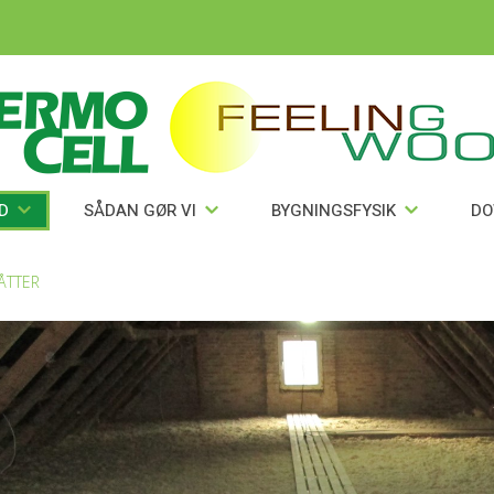
OD
SÅDAN GØR VI
BYGNINGSFYSIK
D
ÅTTER