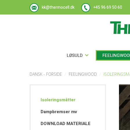
kk@thermocell.dk
+45 96 69 50 60
LØSULD
FEELINGWO
DANSK - FORSIDE
FEELINGWOOD
ISOLERINGSM
Isoleringsmåtter
Dampbremser mv
DOWNLOAD MATERIALE