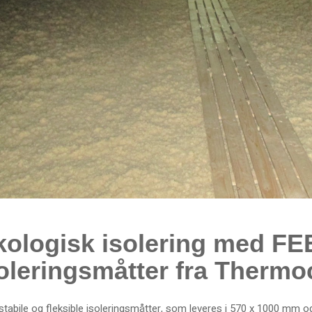
kologisk isolering med 
oleringsmåtter fra Thermo
tabile og fleksible isoleringsmåtter, som leveres i 570 x 1000 mm 