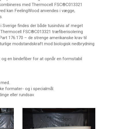
an kombineres med Thermocell FSC®C013321
Derved kan FeelingWood anvendes i vægge,
s.
 i Sverige findes der både tusindvis af meget
.
Thermocell FSC®C013321 træfiberisolering
art 176.170 – de strenge amerikanske krav til
 naturlige modstandskraft mod biologisk nedbrydning
g en bindefiber for at opnår en formstabil
 med.
ke formater- og i specialmål.
nge eller rundsav.