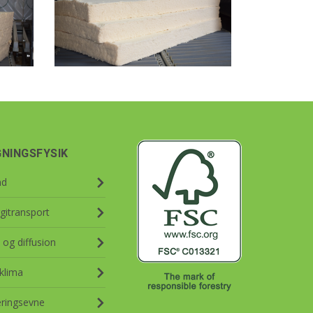
GNINGSFYSIK
nd
gitransport
 og diffusion
klima
eringsevne